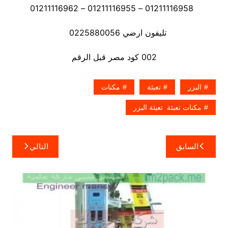
01211116958 – 01211116955 – 01211116962
تليفون ارضي 0225880056
002 كود مصر قبل الرقم
البزر
تعبئة
مكنات
مكنات تعبئة تعبئة البزر
تصفّح
السابق
التالي
المقالات