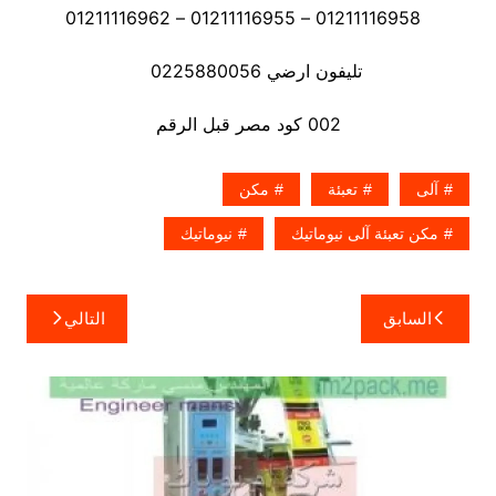
01211116958 – 01211116955 – 01211116962
تليفون ارضي 0225880056
002 كود مصر قبل الرقم
آلى
تعبئة
مكن
مكن تعبئة آلى نيوماتيك
نيوماتيك
تصفّح
السابق
التالي
المقالات