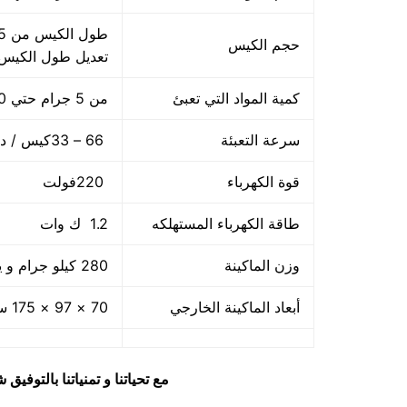
حجم الكيس
تعديل طول الكيس
كمية المواد التي تعبئ
من 5 جرام حتي 250 جرام و يمكن تعديله حتي 500 جرام
سرعة التعبئة
66 – 33كيس / دقيقة و لمادة التغليف اعتبار في السرعه
قوة الكهرباء
220فولت
طاقة الكهرباء المستهلكه
1.2 ك وات
وزن الماكينة
280 كيلو جرام و يمكن فك الماكينة و تركيبها في اي مكان
أبعاد الماكينة الخارجي
70 × 97 × 175 سم و يمكن فك الماكينة و تركيبها في اي مكان
مع تحياتنا و تمنياتنا بالتوف