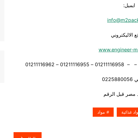
ايميل:
info@m2pac
ع الاليكتروني
www.engineer-m
0225
اد غذائية
مواد