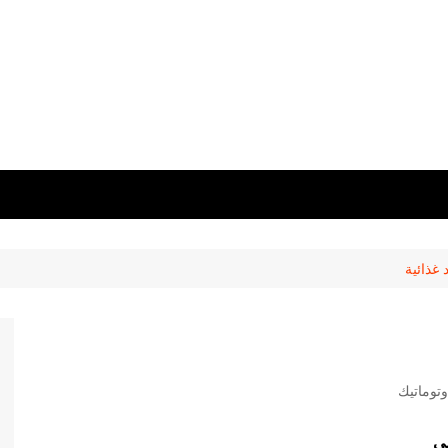
 غذائية
توماتيك
ي