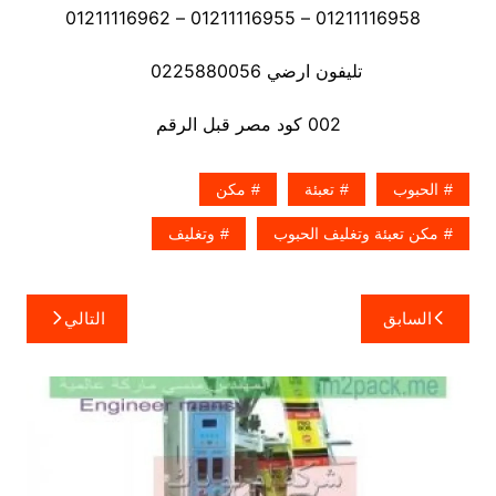
01211116958 – 01211116955 – 01211116962
تليفون ارضي 0225880056
002 كود مصر قبل الرقم
الحبوب
تعبئة
مكن
مكن تعبئة وتغليف الحبوب
وتغليف
تصفّح
السابق
التالي
المقالات