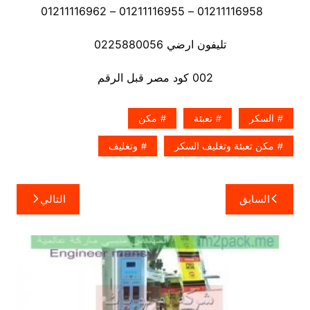
01211116958 – 01211116955 – 01211116962
تليفون ارضي 0225880056
002 كود مصر قبل الرقم
السكر
تعبئة
مكن
مكن تعبئة وتغليف السكر
وتغليف
تصفّح
السابق
التالي
المقالات