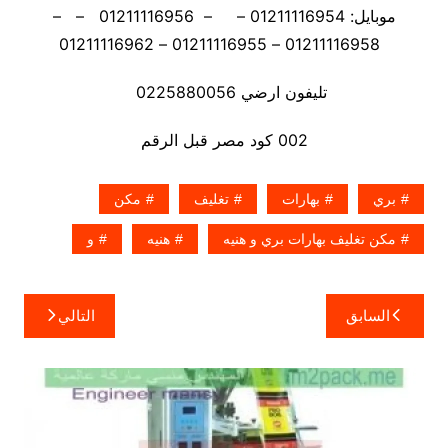
موبايل: 01211116954 – – 01211116956 – –
01211116958 – 01211116955 – 01211116962
تليفون ارضي 0225880056
002 كود مصر قبل الرقم
بري
بهارات
تغليف
مكن
مكن تغليف بهارات بري و هنيه
هنيه
و
تصفّح
السابق
التالي
المقالات