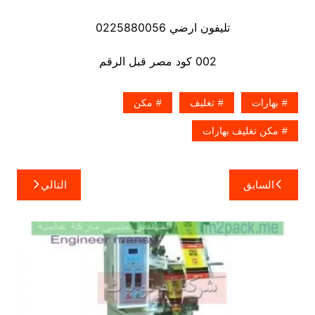
تليفون ارضي 0225880056
002 كود مصر قبل الرقم
بهارات
تغليف
مكن
مكن تغليف بهارات
تصفّح
السابق
التالي
المقالات