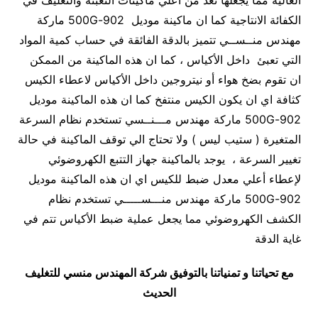
العالية مما يجعلها تعد من أعلي ماكينات التعبئة والتغليف في
الكفائة الانتاجية كما ان ماكينة موديل 902-500G ماركة
مهندس منــســي تتميز بالدقة الفائقة في حساب كمية المواد
التي تعبئ داخل الأكياس ، كما ان هذه الماكينة من الممكن
ان تقوم بضخ هواء أو نيتروجين داخل الأكياس لاعطاء الكيس
كثافة اي ان يكون الكيس منتفخ كما ان هذه الماكينة موديل
902-500G ماركة مهندس مـــنــسي تستخدم نظام السرعة
المتغيرة ( ستيب ليس ) ولا تحتاج الي توقف الماكينة في حالة
تغيير السرعة ، يوجد بالماكينة جهاز التتبع الكهروضوئي
لإعطاء أعلي معدل ضبط للكيس اي ان هذه الماكينة موديل
902-500G ماركة مهندس منـــســـــي تستخدم نظام
الكشف الكهروضوئي مما يجعل عملية ضبط الأكياس تتم في
غاية الدقة
مع تحياتنا و تمنياتنا بالتوفيق شركة المهندس منسي للتغليف
الحديث