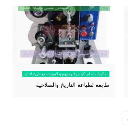
ماكينات لحام اكياس الومنيوم و لامينيت مع تاريخ انتاج
طابعة لطباعة التاريخ والصلاحية