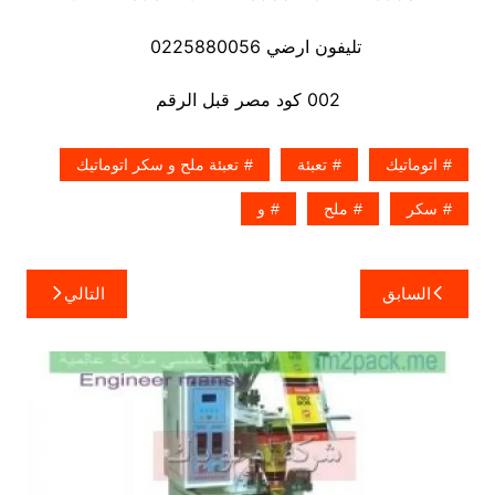
تليفون ارضي 0225880056
002 كود مصر قبل الرقم
اتوماتيك
تعبئة
تعبئة ملح و سكر اتوماتيك
سكر
ملح
و
تصفّح
السابق
التالي
المقالات