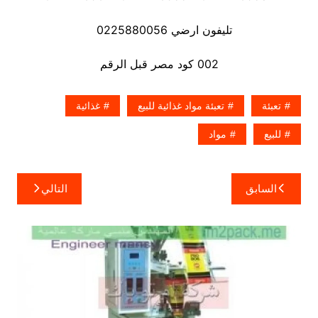
تليفون ارضي 0225880056
002 كود مصر قبل الرقم
تعبئة
تعبئة مواد غذائية للبيع
غذائية
للبيع
مواد
تصفّح
السابق
التالي
المقالات