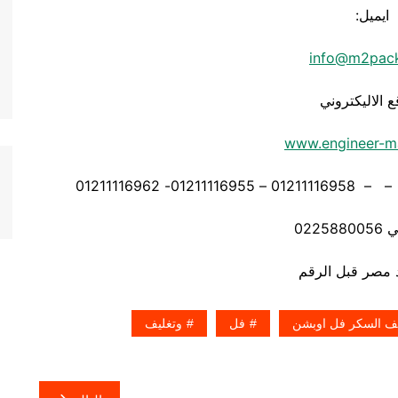
ايميل:
info@m2pac
ع الاليكتروني
www.engineer-m
0225
ليف السكر فل اوبشن
فل
وتغليف