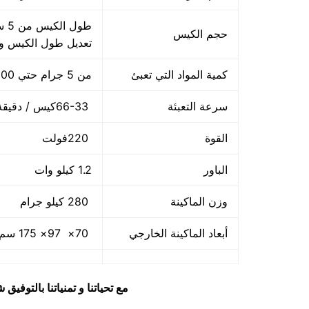
حجم الكيس
تعديل طول الكيس 
كمية المواد التي تعبئ
من 5 جرام حتي 100 جرام
سرعة التعبئة
66-33كيس / دقيقة و لمادة التغليف اعتبار في السرعه
القوة
220فولت
الباور
1.2 كيلو وات
وزن الماكينة
280 كيلو جرام
أبعاد الماكينة الخارجي
70× 97× 175 سم و يمكن فك الماكينة و تركيبها في اي مكان
مع تحياتنا و تمنياتنا بالتوف