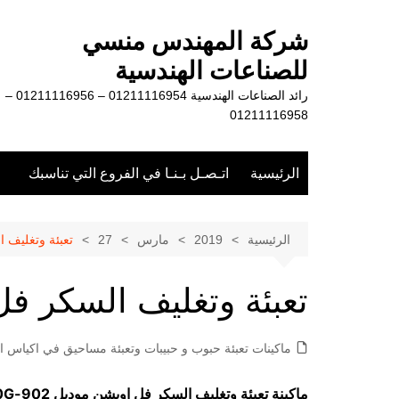
لتجاوز
لى
شركة المهندس منسي
لمحتوى
للصناعات الهندسية
رائد الصناعات الهندسية 01211116954 – 01211116956 –
01211116958
الرئيسية
اتـصـل بـنـا في الفروع التي تناسبك
الرئيسية
2019
مارس
27
تعبئة وتغليف 
تعبئة وتغليف السكر ف
ماكينات تعبئة حبوب و حبيبات وتعبئة مساحيق في اكياس او
ماكينة تعبئة وتغليف السكر فل اوبشن موديل
902-100G