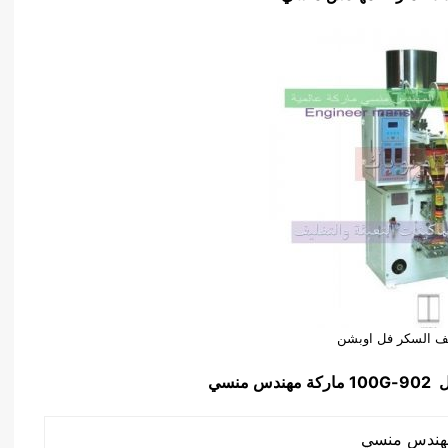
ليف السكر فل اوبشن
ل
902-100G
ماركة مهندس منسي