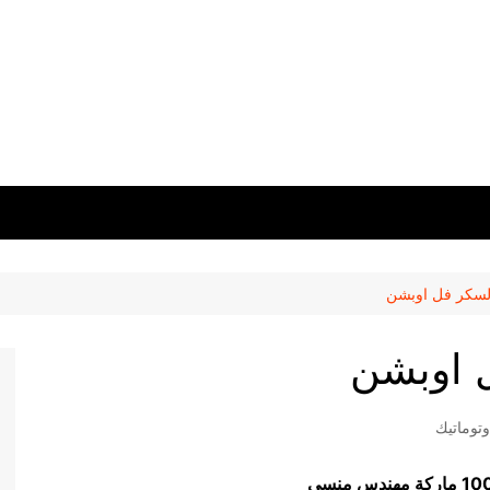
السكر فل اوبشن
ل اوبشن
توماتيك
ماركة مهندس منسي