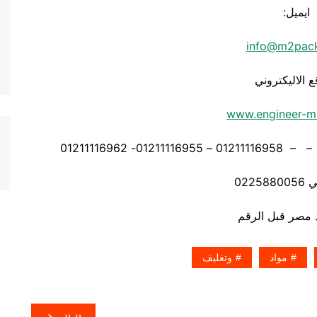
ايميل:
info@m2pac
ع الاليكتروني
www.engineer-m
0225
مواد
وتغليف