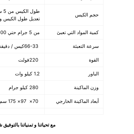
حجم الكيس
تعديل طول الكيس 
كمية المواد التي تعبئ
من 5 جرام حتي 100 جرام
سرعة التعبئة
66-33كيس / دقيقة و لمادة التغليف اعتبار في السرعه
القوة
220فولت
الباور
1.2 كيلو وات
وزن الماكينة
280 كيلو جرام
أبعاد الماكينة الخارجي
70× 97× 175 سم و يمكن فك الماكينة و تركيبها في اي مكان
مع تحياتنا و تمنياتنا بالتوف