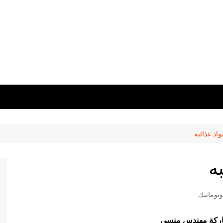
اد غذائبه
ه
توماتيك
ركة مهندس منسي