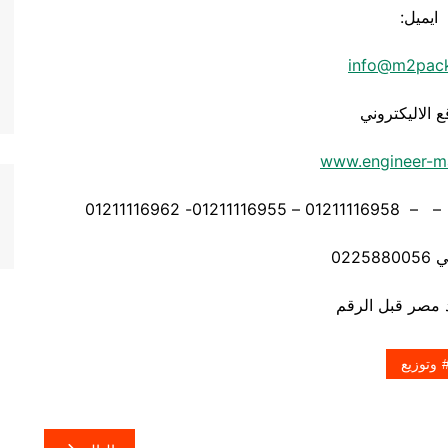
ايميل:
info@m2pac
ع الاليكتروني
www.engineer-m
0225
وتوزيع