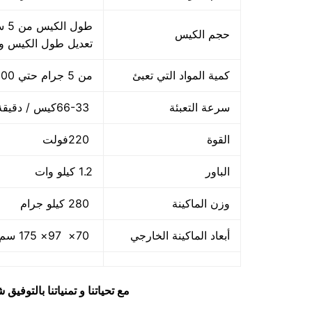
حجم الكيس
تعديل طول الكيس 
كمية المواد التي تعبئ
من 5 جرام حتي 100 جرام
سرعة التعبئة
66-33كيس / دقيقة و لمادة التغليف اعتبار في السرعه
القوة
220فولت
الباور
1.2 كيلو وات
وزن الماكينة
280 كيلو جرام
أبعاد الماكينة الخارجي
70× 97× 175 سم و يمكن فك الماكينة و تركيبها في اي مكان
مع تحياتنا و تمنياتنا بالتوف