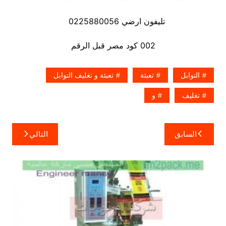
تليفون ارضي 0225880056
002 كود مصر قبل الرقم
التوابل
تعبئة
تعبئة و تغليف التوابل
تغليف
و
تصفّح
السابق
التالي
المقالات