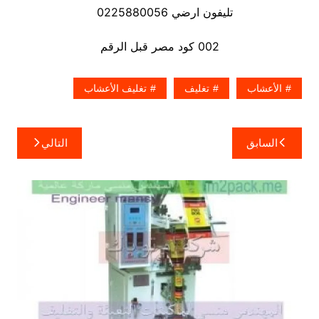
تليفون ارضي 0225880056
002 كود مصر قبل الرقم
الأعشاب
تغليف
تغليف الأعشاب
تصفّح
السابق
التالي
المقالات