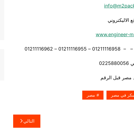
info@m2pac
ع الاليكتروني
www.engineer-m
0225
سكر في مصر
مصر
التالي