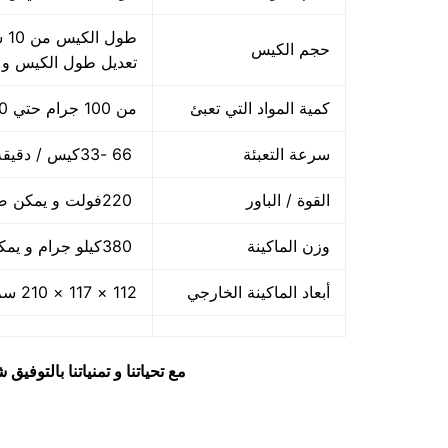
حجم الكيس
تعديل طول الكيس و
كمية المواد التي تعبئ
من 100 جرام حتي 1000 جرام واحد كيلو
سرعة التعبئة
66 -33كيس / دقيقة و لمادة التغليف اعتبار في السرعه
القوة / الباور
220فولت و يمكن ضبط الفولت حسب الكهرباء المتاحه 2.5 كيلو وات
وزن الماكينة
380كيلو جرام و يمكن فك الماكينة و تركيبها في اي مكان
أبعاد الماكينة الخارجي
112 × 117 × 210 سم و يمكن فك الماكينة و تركيبها في اي مكان
مع تحياتنا و تمنياتنا بالتوف