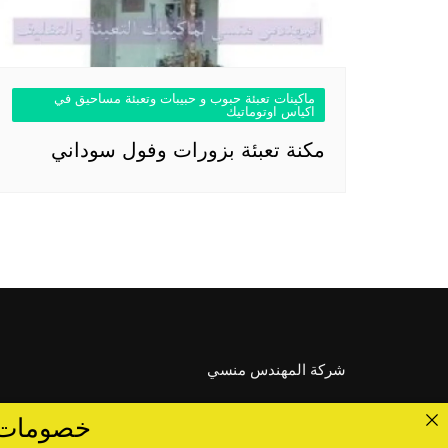
ماكينات تعبئة حبوب و حبيبات وتعبئة مساحيق في
اكياس اوتوماتيك
مكنة تعبئة بزورات وفول سوداني
شركة المهندس منسي
خصومات تصل الى 40 %... ق