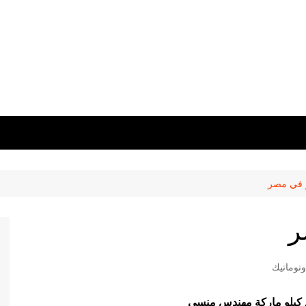
 في مصر
ر
توماتيك