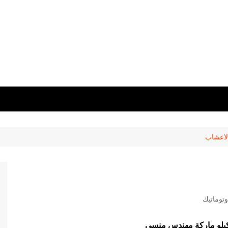
لاعشاب
توماتيك