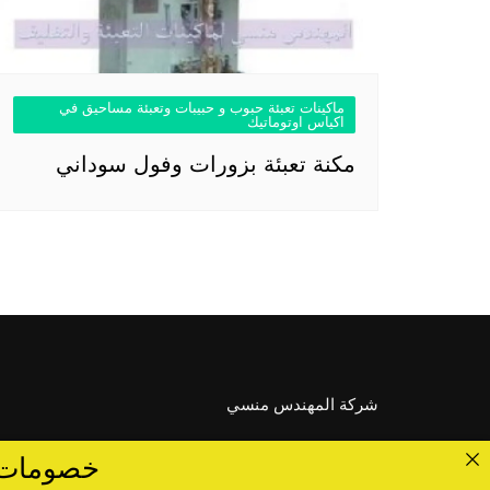
ماكينات تعبئة حبوب و حبيبات وتعبئة مساحيق في
اكياس اوتوماتيك
مكنة تعبئة بزورات وفول سوداني
شركة المهندس منسي
خصومات تصل الى 40 %... ق