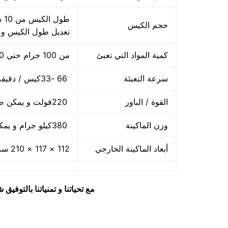
حجم الكيس
تعديل طول الكيس و
كمية المواد التي تعبئ
من 100 جرام حتي 1000 جرام واحد كيلو
سرعة التعبئة
66 -33كيس / دقيقة و لمادة التغليف اعتبار في السرعه
القوة / الباور
220فولت و يمكن ضبط الفولت حسب الكهرباء المتاحه 2.5 كيلو وات
وزن الماكينة
380كيلو جرام و يمكن فك الماكينة و تركيبها في اي مكان
أبعاد الماكينة الخارجي
112 × 117 × 210 سم و يمكن فك الماكينة و تركيبها في اي مكان
مع تحياتنا و تمنياتنا بالتوف