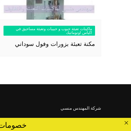
ماكينات تعبئة حبوب و حبيبات وتعبئة مساحيق في
اكياس اوتوماتيك
مكنة تعبئة بزورات وفول سوداني
شركة المهندس منسي
خصومات تصل الى 40 %... ق