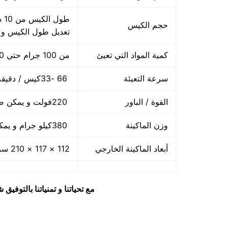
حجم الكيس
تعديل طول الكيس و
كمية المواد التي تعبئ
من 100 جرام حتي 1000 جرام واحد كيلو
سرعة التعبئة
66 -33كيس / دقيقة و لمادة التغليف اعتبار في السرعه
القوة / الباور
220فولت و يمكن ضبط الفولت حسب الكهرباء المتاحه 2.5 كيلو وات
وزن الماكينة
380كيلو جرام و يمكن فك الماكينة و تركيبها في اي مكان
أبعاد الماكينة الخارجي
112 × 117 × 210 سم و يمكن فك الماكينة و تركيبها في اي مكان
مع تحياتنا و تمنياتنا بالتوف