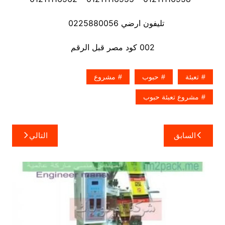
تليفون ارضي 0225880056
002 كود مصر قبل الرقم
تعبئة
حبوب
مشروع
مشروع تعبئة حبوب
تصفّح
السابق
التالي
المقالات