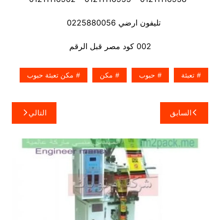
تليفون ارضي 0225880056
002 كود مصر قبل الرقم
تعبئة
حبوب
مكن
مكن تعبئة حبوب
تصفّح
السابق
التالي
المقالات