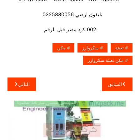
تليفون ارضي 0225880056
002 كود مصر قبل الرقم
تعبئة
سكروارز
مكن
مكن تعبئة سكروارز
تصفّح
السابق
التالي
المقالات