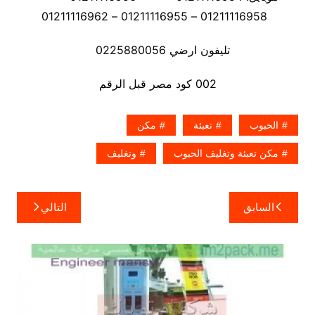
01211116958 – 01211116955 – 01211116962
تليفون ارضي 0225880056
002 كود مصر قبل الرقم
الحبوب
تعبئة
مكن
مكن تعبئة وتغليف الحبوب
وتغليف
تصفّح
السابق
التالي
المقالات