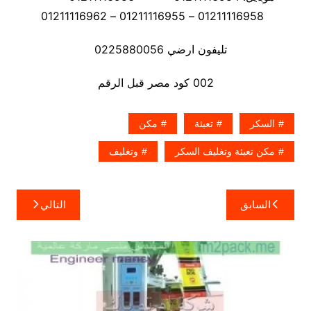
01211116958 – 01211116955 – 01211116962
تليفون ارضي 0225880056
002 كود مصر قبل الرقم
السكر
تعبئة
مكن
مكن تعبئة وتغليف السكر
وتغليف
تصفّح
السابق
التالي
المقالات